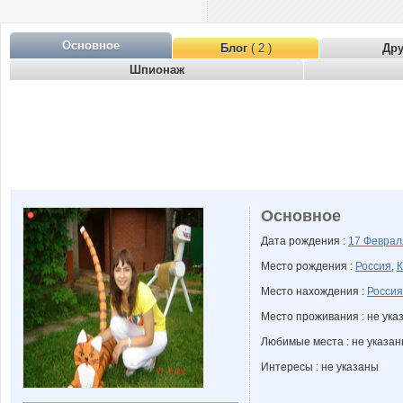
Основное
Блог
( 2 )
Др
Шпионаж
Основное
Дата рождения :
17 Февра
Место рождения :
Россия
,
К
Место нахождения :
Россия
Место проживания : не ука
Любимые места : не указа
Интересы : не указаны