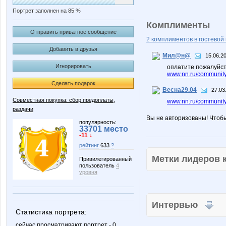
Портрет заполнен на 85 %
Комплименты
Отправить приватное сообщение
2 комплиментов в гостевой 
Добавить в друзья
Мил@н@
15.06.2
Игнорировать
оплатите пожалуйст
www.nn.ru/community
Сделать подарок
Весна29.04
27.03
Совместная покупка: сбор предоплаты,
www.nn.ru/community/
раздачи
Вы не авторизованы! Чтоб
популярность:
33701 место
-11 ↓
рейтинг
633
?
Метки лидеров
Привилегированный
пользователь
4
уровня
Интервью
Статистика портрета:
сейчас просматривают портрет - 0